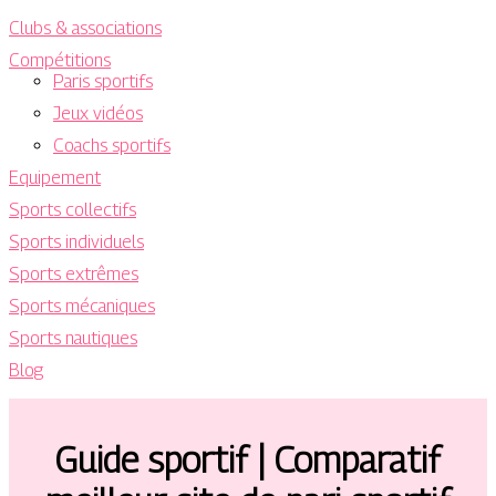
Clubs & associations
Compétitions
Paris sportifs
Jeux vidéos
Coachs sportifs
Equipement
Sports collectifs
Sports individuels
Sports extrêmes
Sports mécaniques
Sports nautiques
Blog
Guide sportif | Comparatif